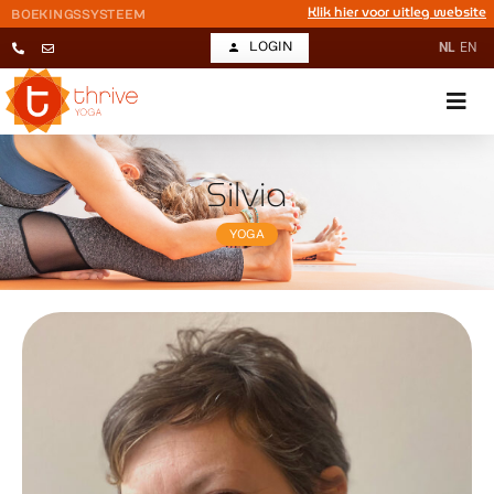
Klik hier voor uitleg website
BOEKINGSSYSTEEM
LOGIN
NL
EN
Silvia
YOGA