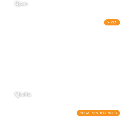
Sjan
YOGA
Giulia
YOGA
,
MINDFULNESS