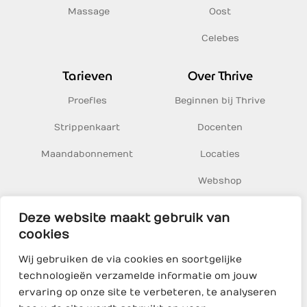
Massage
Oost
Celebes
Tarieven
Over Thrive
Proefles
Beginnen bij Thrive
Strippenkaart
Docenten
Maandabonnement
Locaties
Webshop
Inspiratie
Deze website maakt gebruik van
cookies
Thrive Yoga BV
Wij gebruiken de via cookies en soortgelijke
Sumatrakade 1, 1019 BJ Amsterdam
technologieën verzamelde informatie om jouw
KvK 68469500
ervaring op onze site te verbeteren, te analyseren