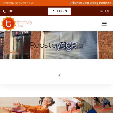
Klik hier voor uitleg website
BOEKINGSSYSTEEM
LOGIN
NL
EN
Rooster IJburg