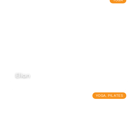
YOGA
Elian
YOGA
,
PILATES