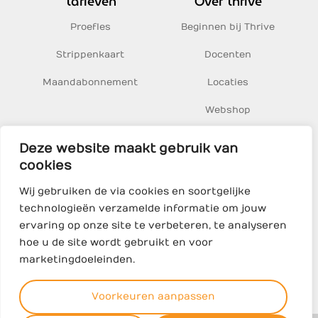
Tarieven
Over Thrive
Proefles
Beginnen bij Thrive
Strippenkaart
Docenten
Maandabonnement
Locaties
Webshop
Inspiratie
Deze website maakt gebruik van
cookies
Thrive Yoga BV
Wij gebruiken de via cookies en soortgelijke
Sumatrakade 1, 1019 BJ Amsterdam
technologieën verzamelde informatie om jouw
KvK 68469500
ervaring op onze site te verbeteren, te analyseren
hoe u de site wordt gebruikt en voor
marketingdoeleinden.
©
2026
Thrive Yoga
Voorkeuren aanpassen