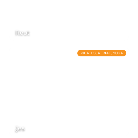
Reut
PILATES
,
AERIAL
,
YOGA
Jes