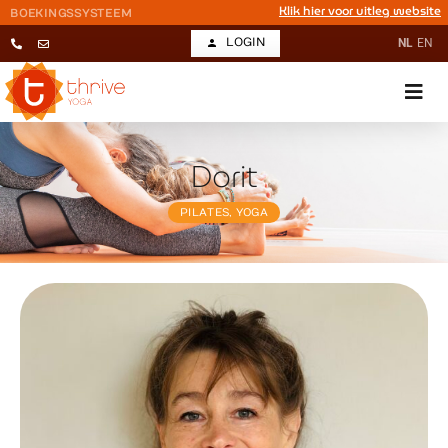
Klik hier voor uitleg website
BOEKINGSSYSTEEM
LOGIN
NL
EN
Dorit
PILATES
,
YOGA