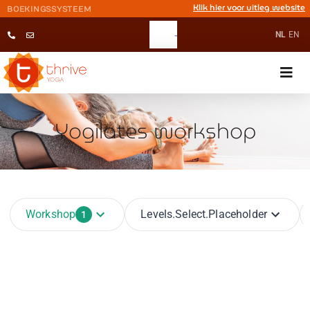
Klik hier voor uitleg website
BOEKINGSSYSTEEM
NL
EN
Yogilates workshop
Workshop
Levels.select.placeholder
1