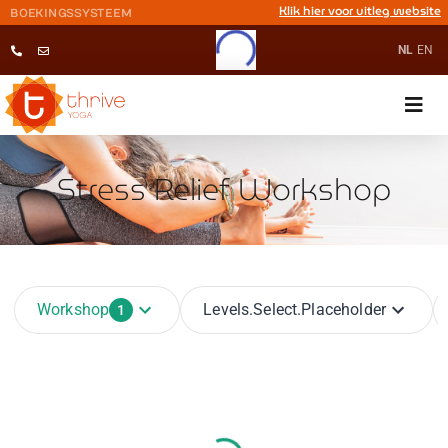
Klik hier voor uitleg website
BOEKINGSSYSTEEM
NL
EN
Stress Relief Workshop
Workshop
Levels.select.placeholder
1