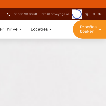
06 180 30 909
info@thriveyoga.nl
NL
EN
Proefles
er Thrive
Locaties
boeken