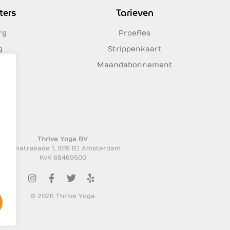
ters
Tarieven
rg
Proefles
g
Strippenkaart
Maandabonnement
es
Thrive Yoga BV
Sumatrakade 1, 1019 BJ Amsterdam
KvK 68469500
©
2026
Thrive Yoga