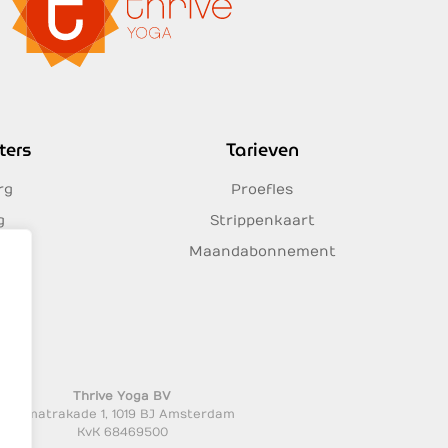
ters
Tarieven
rg
Proefles
g
Strippenkaart
Maandabonnement
es
Thrive Yoga BV
Sumatrakade 1, 1019 BJ Amsterdam
KvK 68469500