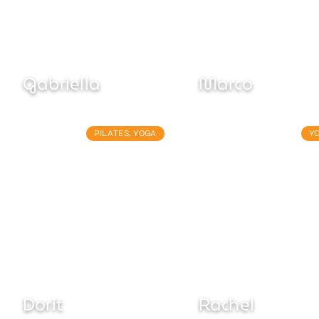
Gabriella
Marco
PILATES
,
YOGA
Y
Dorit
Rachel