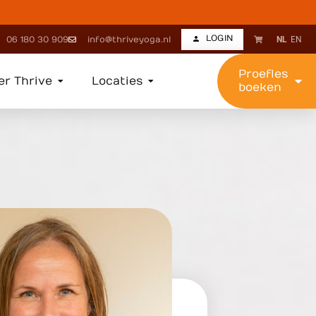
LOGIN
06 180 30 909
info@thriveyoga.nl
NL
EN
Proefles
er Thrive
Locaties
boeken