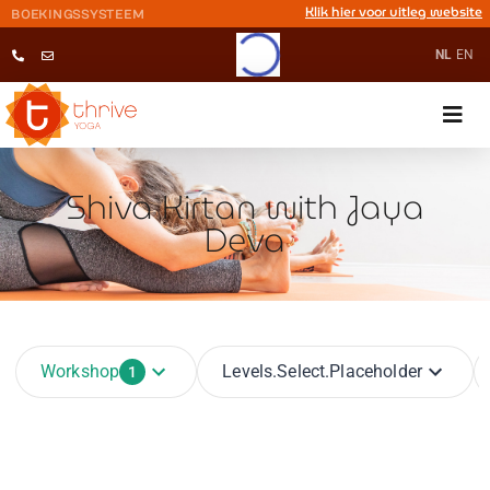
Klik hier voor uitleg website
BOEKINGSSYSTEEM
NL
EN
Shiva Kirtan with Jaya
Deva
Workshop
Levels.select.placeholder
1