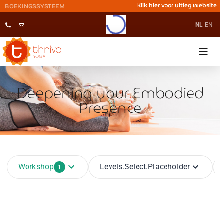
Klik hier voor uitleg website
BOEKINGSSYSTEEM
NL
EN
Deepening your Embodied
Presence
Workshop
Levels.select.placeholder
1