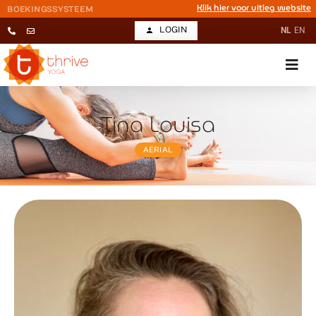
Klik hier voor uitleg website
BOEKINGSSYSTEEM
LOGIN
NL
EN
Tina Louisa
AERIAL