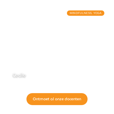
MINDFULNESS
,
YOGA
Cecile
Ontmoet al onze docenten