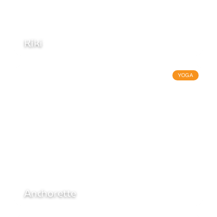
Kiki
YOGA
Anchorette