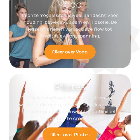
Yoga
In onze Yogalessen is veel aandacht voor
houding, beweging, adem en filosofie. De
lessen varieren van actieve flow tot
meditatieve ontspanning.
Meer over Yoga
Pilates
De Pilates methode is een effectieve body
workout die spiergroepen tegelijk versterkt
en rekt om een evenwichtig en flexibel
lichaam te creëren.
Meer over Pilates