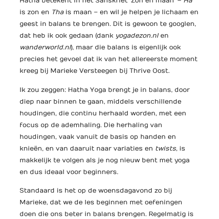
Hatha betekent in het Sanskriet ‘Zon en maan’ –
Ha
is zon en
Tha
is maan – en wil je helpen je lichaam en
geest in balans te brengen. Dit is gewoon te googlen,
dat heb ik ook gedaan (dank
yogadezon.nl
en
wanderworld.nl
), maar die balans is eigenlijk ook
precies het gevoel dat ik van het allereerste moment
kreeg bij Marieke Versteegen bij Thrive Oost.
Ik zou zeggen: Hatha Yoga brengt je in balans, door
diep naar binnen te gaan, middels verschillende
houdingen, die continu herhaald worden, met een
focus op de ademhaling. Die herhaling van
houdingen, vaak vanuit de basis op handen en
knieën, en van daaruit naar variaties en
twists
, is
makkelijk te volgen als je nog nieuw bent met yoga
en dus ideaal voor beginners.
Standaard is het op de woensdagavond zo bij
Marieke, dat we de les beginnen met oefeningen
doen die ons beter in balans brengen. Regelmatig is