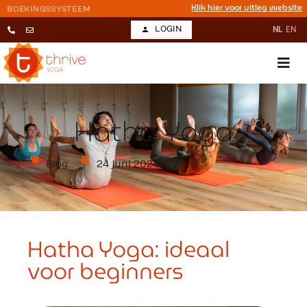
Klik hier voor uitleg website
BOEKINGSSYSTEEM
LOGIN
NL
EN
Hatha Yoga
Blog
24 juni 2024
Hatha Yoga: ideaal
voor beginners